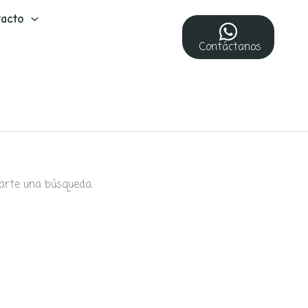
acto
Contáctanos
arte una búsqueda.