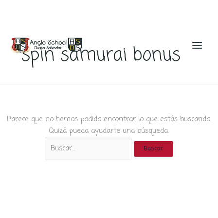
Ir
al
spin samurai bonus
contenido
Parece que no hemos podido encontrar lo que estás buscando.
Quizá pueda ayudarte una búsqueda.
Buscar
por: