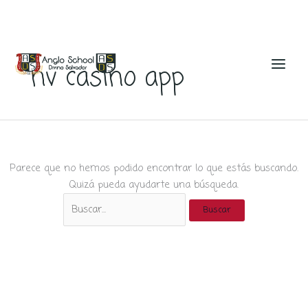
Ir
al
nv casino app
contenido
Parece que no hemos podido encontrar lo que estás buscando.
Quizá pueda ayudarte una búsqueda.
Buscar
por: