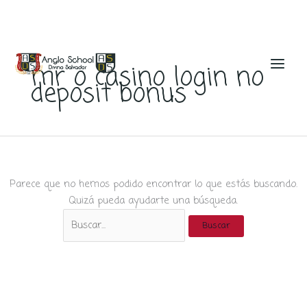
Ir
al
mr o casino login no
contenido
deposit bonus
Parece que no hemos podido encontrar lo que estás buscando.
Quizá pueda ayudarte una búsqueda.
Buscar
por: