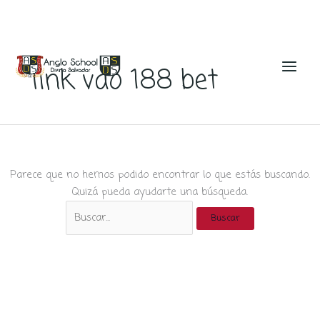
Ir
al
link vao 188 bet
contenido
Parece que no hemos podido encontrar lo que estás buscando.
Quizá pueda ayudarte una búsqueda.
Buscar
por: