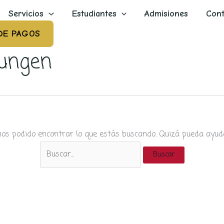
Servicios
Estudiantes
Admisiones
Cont
DE PAGOS
rungen
os podido encontrar lo que estás buscando. Quizá pueda ayud
Buscar
por: