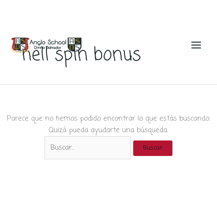
Ir
al
hell spin bonus
contenido
Parece que no hemos podido encontrar lo que estás buscando.
Quizá pueda ayudarte una búsqueda.
Buscar
por: