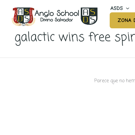
Ir
ASDS
al
contenido
ZONA 
galactic wins free spi
Parece que no hem