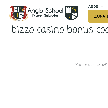
Ir
ASDS
al
contenido
ZONA 
bizzo casino bonus co
Parece que no hem