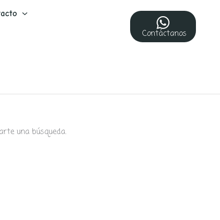
acto
Contáctanos
arte una búsqueda.