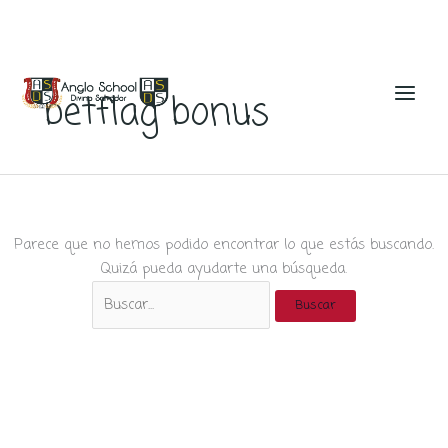
Ir
al
betflag bonus
contenido
Parece que no hemos podido encontrar lo que estás buscando.
Quizá pueda ayudarte una búsqueda.
Buscar
por: