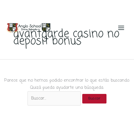
Ir
al
avantgarde casino no
contenido
deposit bonus
Parece que no hemos podido encontrar lo que estás buscando.
Quizá pueda ayudarte una búsqueda.
Buscar
por: