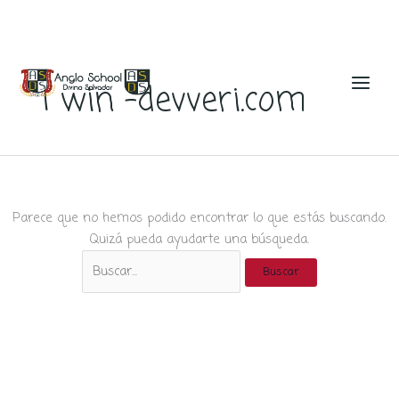
Ir
al
1 win -devveri.com
contenido
Parece que no hemos podido encontrar lo que estás buscando.
Quizá pueda ayudarte una búsqueda.
Buscar
por: