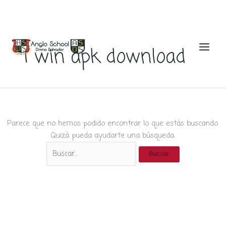
Ir
al
1 win apk download
contenido
Parece que no hemos podido encontrar lo que estás buscando.
Quizá pueda ayudarte una búsqueda.
Buscar
por: