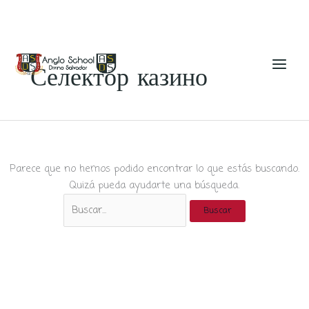
Ir
al
Селектор казино
contenido
Parece que no hemos podido encontrar lo que estás buscando.
Quizá pueda ayudarte una búsqueda.
Buscar
por: