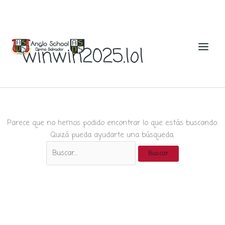
Ir
al
winwin2025.lol
contenido
Parece que no hemos podido encontrar lo que estás buscando.
Quizá pueda ayudarte una búsqueda.
Buscar
por: