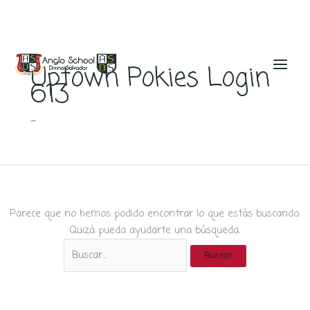
Ir
al
Uptown Pokies Login
contenido
613
–
Parece que no hemos podido encontrar lo que estás buscando.
Quizá pueda ayudarte una búsqueda.
Buscar
por: