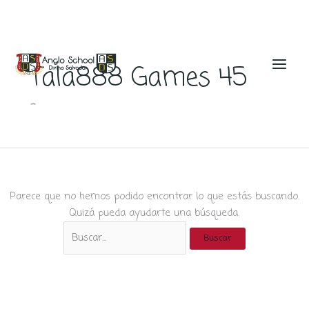
Ir
al
Tala888 Games 45
contenido
–
Parece que no hemos podido encontrar lo que estás buscando.
Quizá pueda ayudarte una búsqueda.
Buscar
por: