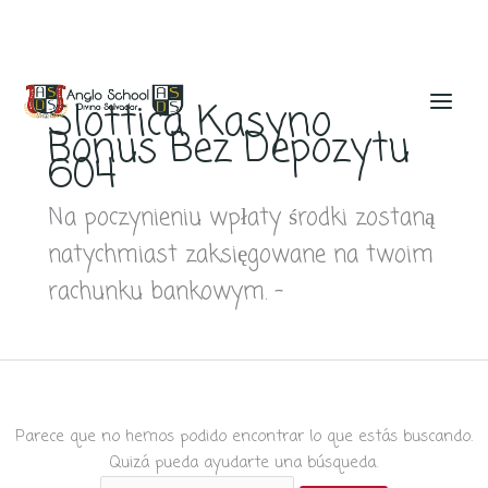
Ir
al
Slottica Kasyno
contenido
Bonus Bez Depozytu
604
Na poczynieniu wpłaty środki zostaną
natychmiast zaksięgowane na twoim
rachunku bankowym. –
Parece que no hemos podido encontrar lo que estás buscando.
Quizá pueda ayudarte una búsqueda.