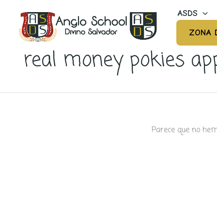
Ir
ASDS
al
contenido
ZONA 
real money pokies ap
Parece que no hem