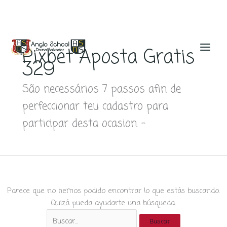
Ir
al
Pixbet Aposta Gratis
contenido
329
São necessários 7 passos afin de
perfeccionar teu cadastro para
participar desta ocasion. –
Parece que no hemos podido encontrar lo que estás buscando.
Quizá pueda ayudarte una búsqueda.
Buscar