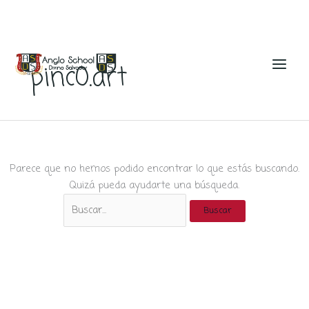
Ir
al
pinc0.art
contenido
Parece que no hemos podido encontrar lo que estás buscando.
Quizá pueda ayudarte una búsqueda.
Buscar
por: