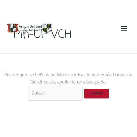
Ir
al
Pin-UP VCH
contenido
Parece que no hemos podido encontrar lo que estás buscando.
Quizá pueda ayudarte una búsqueda.
Buscar
por: