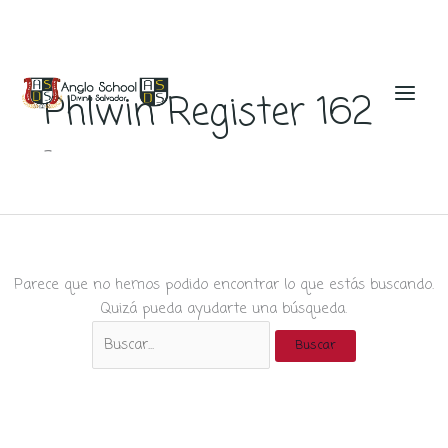
Ir
al
Phlwin Register 162
contenido
–
Parece que no hemos podido encontrar lo que estás buscando.
Quizá pueda ayudarte una búsqueda.
Buscar
por: