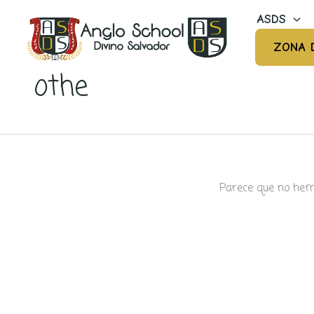
Ir
ASDS
al
contenido
ZONA 
othe
Parece que no hem