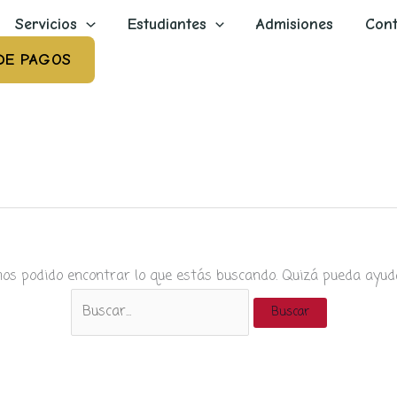
Servicios
Estudiantes
Admisiones
Cont
DE PAGOS
os podido encontrar lo que estás buscando. Quizá pueda ayud
Buscar
por: