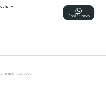
acto
Contáctanos
arte una búsqueda.