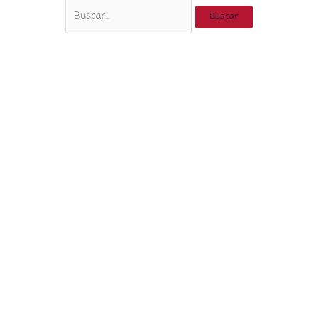
Buscar
por: