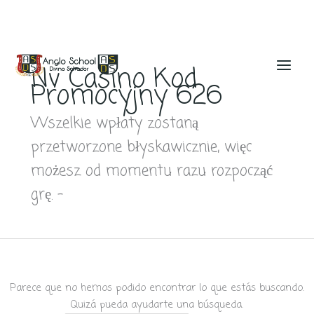
Ir
al
Nv Casino Kod
contenido
Promocyjny 626
Wszelkie wpłaty zostaną
przetworzone błyskawicznie, więc
możesz od momentu razu rozpocząć
grę. –
Parece que no hemos podido encontrar lo que estás buscando.
Quizá pueda ayudarte una búsqueda.