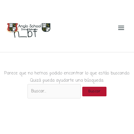
Ir
al
n_bt
contenido
Parece que no hemos podido encontrar lo que estás buscando.
Quizá pueda ayudarte una búsqueda.
Buscar
por: