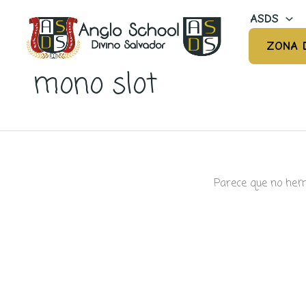
Ir
ASDS
al
contenido
ZONA 
mono slot
Parece que no hem