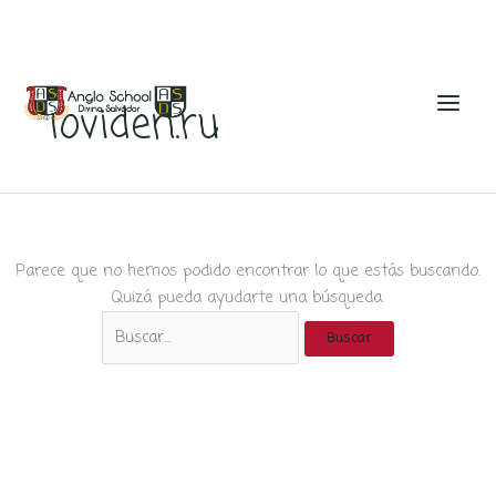
Ir
al
loviden.ru
contenido
Parece que no hemos podido encontrar lo que estás buscando.
Quizá pueda ayudarte una búsqueda.
Buscar
por: