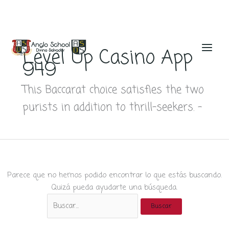
Ir
al
Level Up Casino App
contenido
949
This Baccarat choice satisfies the two
purists in addition to thrill-seekers. –
Parece que no hemos podido encontrar lo que estás buscando.
Quizá pueda ayudarte una búsqueda.
Buscar
por: