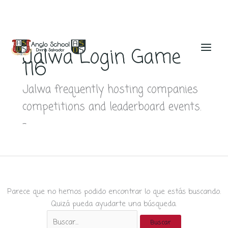
Ir
al
Jalwa Login Game
contenido
116
Jalwa frequently hosting companies
competitions and leaderboard events.
–
Parece que no hemos podido encontrar lo que estás buscando.
Quizá pueda ayudarte una búsqueda.
Buscar