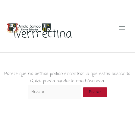
Ir
al
ivermectina
contenido
Parece que no hemos podido encontrar lo que estás buscando.
Quizá pueda ayudarte una búsqueda.
Buscar
por: