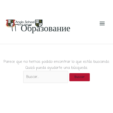
Ir
al
IT Образование
contenido
Parece que no hemos podido encontrar lo que estás buscando.
Quizá pueda ayudarte una búsqueda.
Buscar
por: