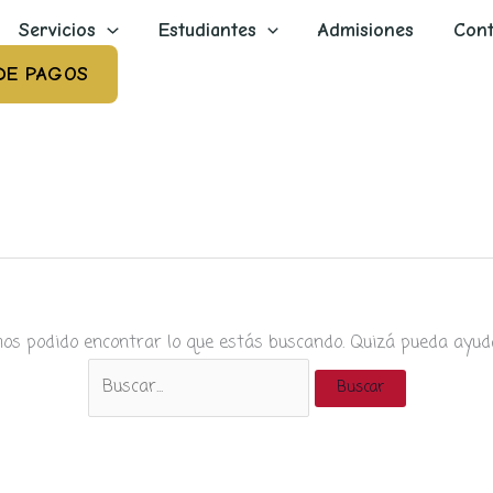
Servicios
Estudiantes
Admisiones
Cont
DE PAGOS
os podido encontrar lo que estás buscando. Quizá pueda ayud
Buscar
por: