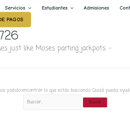
Servicios
Estudiantes
Admisiones
Cont
DE PAGOS
 726
ies just like Moses parting jackpots. –
os podido encontrar lo que estás buscando. Quizá pueda ayud
Buscar
por: