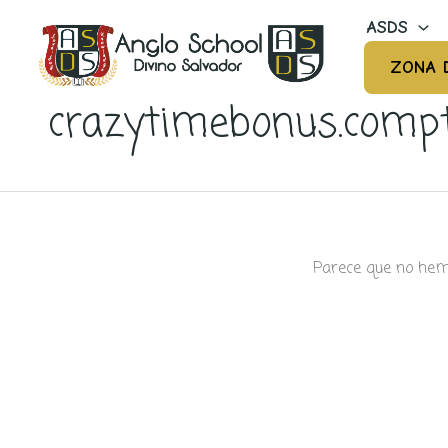
Ir
ASDS
al
contenido
ZONA 
crazytimebonus.comp
Parece que no hem