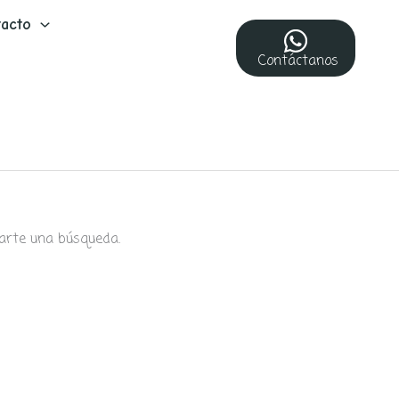
acto
Contáctanos
arte una búsqueda.