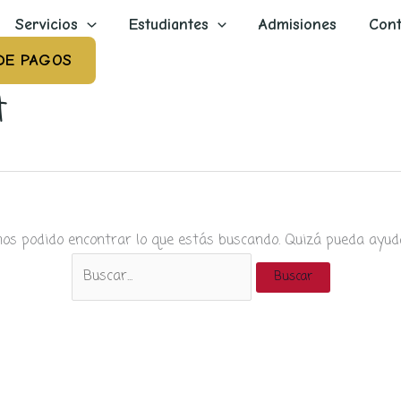
Servicios
Estudiantes
Admisiones
Cont
DE PAGOS
t
os podido encontrar lo que estás buscando. Quizá pueda ayud
Buscar
por: