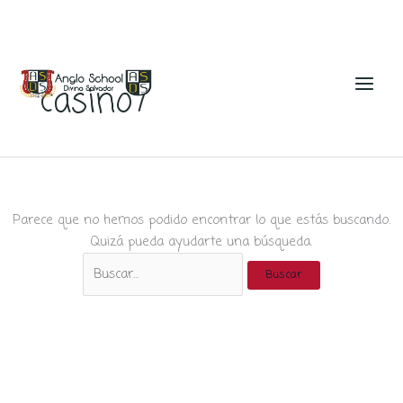
Ir
al
casino7
contenido
Parece que no hemos podido encontrar lo que estás buscando.
Quizá pueda ayudarte una búsqueda.
Buscar
por: