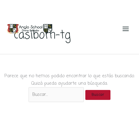
Ir
al
casibom-tg
contenido
Parece que no hemos podido encontrar lo que estás buscando.
Quizá pueda ayudarte una búsqueda.
Buscar
por: