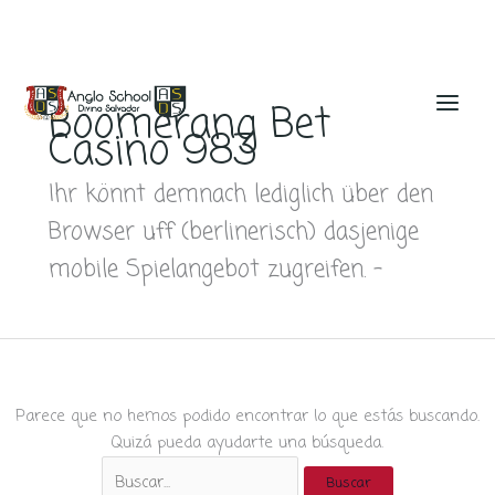
Ir
al
Boomerang Bet
contenido
Casino 983
Ihr könnt demnach lediglich über den
Browser uff (berlinerisch) dasjenige
mobile Spielangebot zugreifen. –
Parece que no hemos podido encontrar lo que estás buscando.
Quizá pueda ayudarte una búsqueda.
Buscar