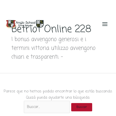
Ir
al
Betriot Online 228
contenido
I bonus avvengono generosi e i
termini vittoria utilizzo avvengono
chiari e trasparenti. –
Parece que no hemos podido encontrar lo que estás buscando.
Quizá pueda ayudarte una búsqueda.
Buscar
por: