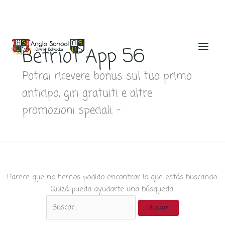
Ir
al
Betriot App 56
contenido
Potrai ricevere bonus sul tuo primo
anticipo, giri gratuiti e altre
promozioni speciali. –
Parece que no hemos podido encontrar lo que estás buscando.
Quizá pueda ayudarte una búsqueda.
Buscar
por: