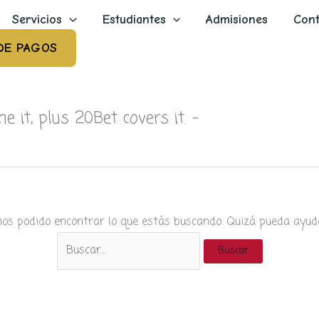
Servicios
Estudiantes
Admisiones
Cont
DE PAGOS
me it, plus 20Bet covers it. –
os podido encontrar lo que estás buscando. Quizá pueda ayud
Buscar
por: