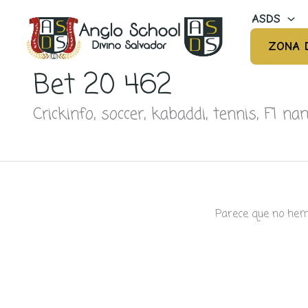
Ir
ASDS
al
contenido
ZONA 
Bet 20 462
Crickinfo, soccer, kabaddi, tennis, F1 na
Parece que no hem