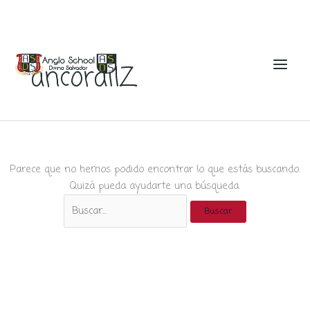
Ir
al
ancorallZ
contenido
Parece que no hemos podido encontrar lo que estás buscando.
Quizá pueda ayudarte una búsqueda.
Buscar
por: