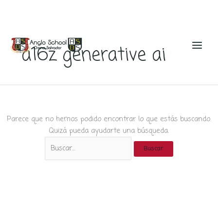
Ir
al
a16z generative ai
contenido
Parece que no hemos podido encontrar lo que estás buscando.
Quizá pueda ayudarte una búsqueda.
Buscar
por: