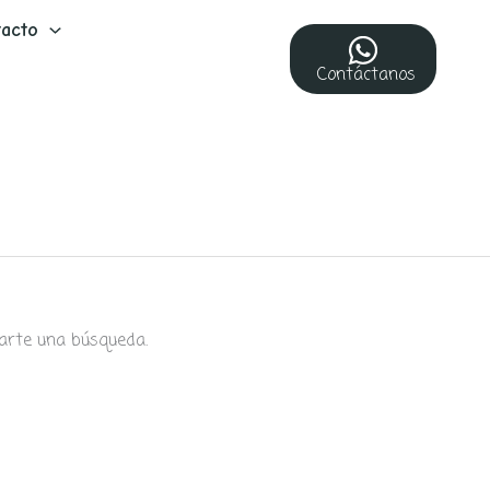
acto
Contáctanos
arte una búsqueda.