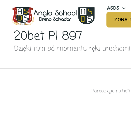
Ir
ASDS
al
contenido
ZONA 
20bet Pl 897
Dzięki nim od momentu ręki uruchomisz 
Parece que no hem