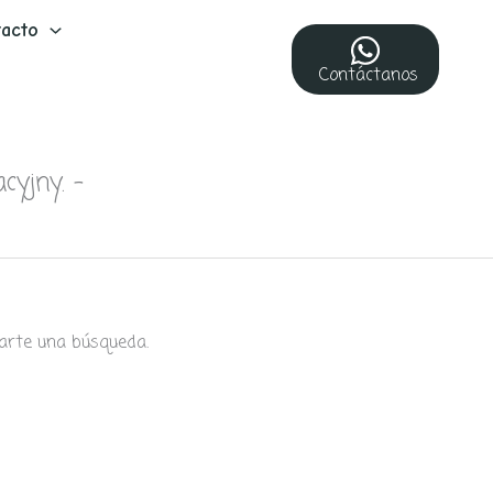
acto
Contáctanos
cyjny. –
arte una búsqueda.