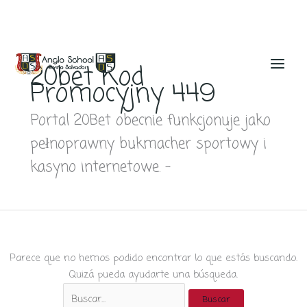
Ir
al
20bet Kod
contenido
Promocyjny 449
Portal 20Bet obecnie funkcjonuje jako
pełnoprawny bukmacher sportowy i
kasyno internetowe. –
Parece que no hemos podido encontrar lo que estás buscando.
Quizá pueda ayudarte una búsqueda.
Buscar