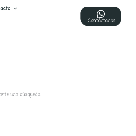
acto
Contáctanos
arte una búsqueda.