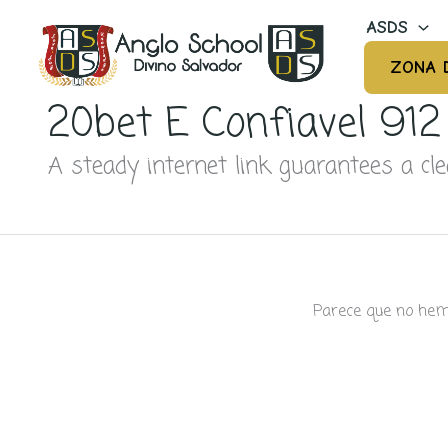
Ir
ASDS
al
contenido
ZONA 
20bet E Confiavel 912
A steady internet link guarantees a cl
Parece que no hem