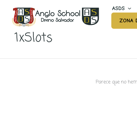
Ir
ASDS
al
contenido
ZONA 
1xSlots
Parece que no hem