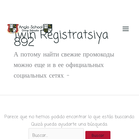
Ir
al
1win Registratsiya
contenido
892
А потому найти свежие промокоды
можно еще и в ее официальных
социальных сетях. –
Parece que no hemos podido encontrar lo que estás buscando.
Quizá pueda ayudarte una búsqueda.
Buscar